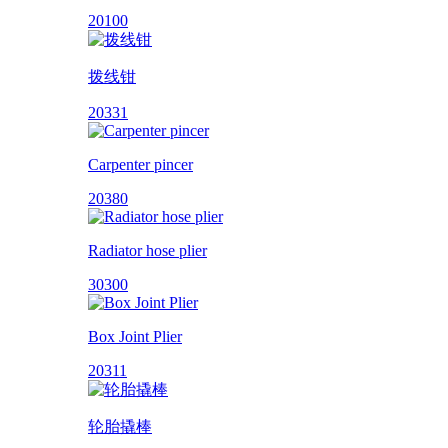
20100
拨线钳
20331
Carpenter pincer
20380
Radiator hose plier
30300
Box Joint Plier
20311
轮胎撬棒