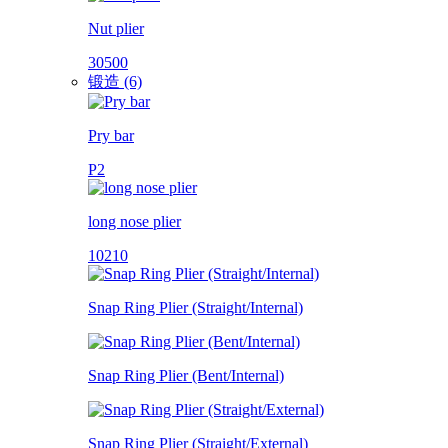
Nut plier
30500
锻造 (6)
Pry bar
P2
long nose plier
10210
Snap Ring Plier (Straight/Internal)
Snap Ring Plier (Bent/Internal)
Snap Ring Plier (Straight/External)