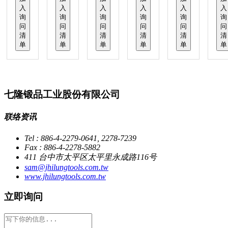
入
入
入
入
入
入
询
询
询
询
询
询
问
问
问
问
问
问
清
清
清
清
清
清
单
单
单
单
单
单
七隆锻品工业股份有限公司
联络资讯
Tel : 886-4-2279-0641, 2278-7239
Fax : 886-4-2278-5882
411 台中市太平区太平里永成路116号
sam@jhilungtools.com.tw
www.jhilungtools.com.tw
立即询问