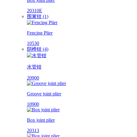
Box joint plier
20310E
围篱钳 (1)
Fencing Plier
10530
阴榫钳 (4)
水管钳
20900
Groove joint plier
10900
Box joint plier
20313