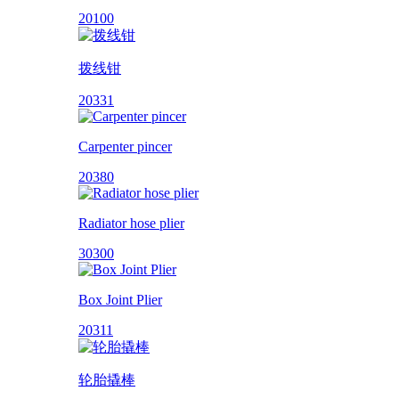
20100
拨线钳
20331
Carpenter pincer
20380
Radiator hose plier
30300
Box Joint Plier
20311
轮胎撬棒