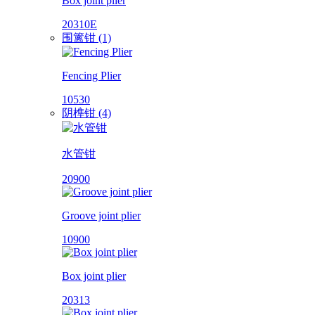
Box joint plier
20310E
围篱钳 (1)
Fencing Plier
10530
阴榫钳 (4)
水管钳
20900
Groove joint plier
10900
Box joint plier
20313