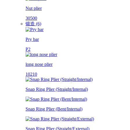
Nut plier
30500
锻造 (6)
Pry bar
P2
long nose plier
10210
Snap Ring Plier (Straight/Internal)
Snap Ring Plier (Bent/Internal)
Snap Ring Plier (Straight/External)