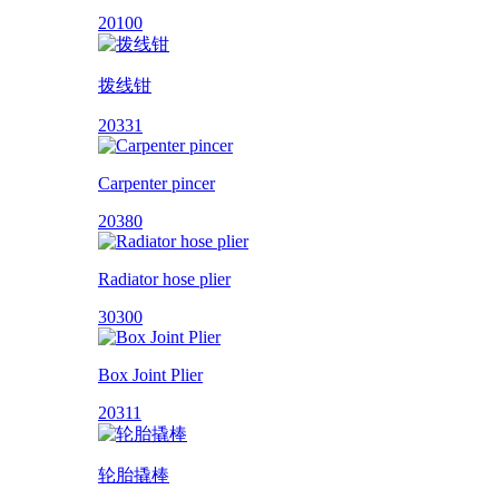
20100
拨线钳
20331
Carpenter pincer
20380
Radiator hose plier
30300
Box Joint Plier
20311
轮胎撬棒