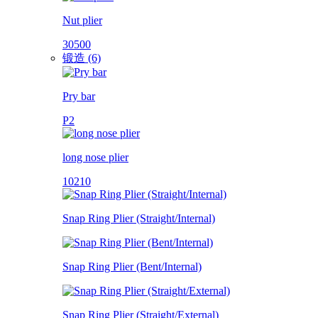
Nut plier
30500
锻造 (6)
Pry bar
P2
long nose plier
10210
Snap Ring Plier (Straight/Internal)
Snap Ring Plier (Bent/Internal)
Snap Ring Plier (Straight/External)