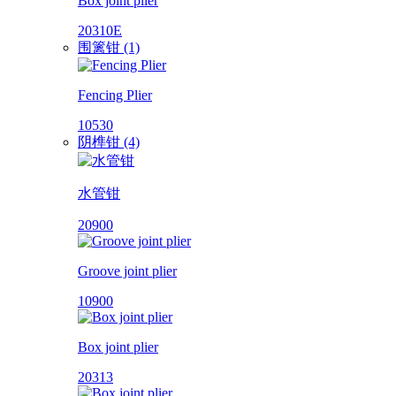
Box joint plier
20310E
围篱钳 (1)
Fencing Plier
10530
阴榫钳 (4)
水管钳
20900
Groove joint plier
10900
Box joint plier
20313