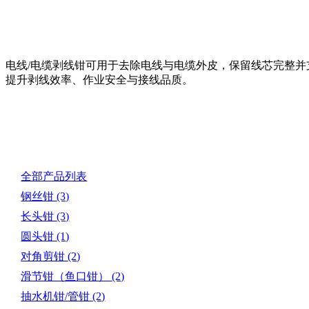
电线/电缆剥线钳可用于去除电线与电缆外皮，保留线芯完整
提升剥线效率、作业安全与接线品质。
产品目录
全部产品列表
钢丝钳
(3)
长头钳
(3)
圆头钳
(1)
对角剪钳
(2)
滑节钳（鱼口钳）
(2)
抽水机钳/管钳
(2)