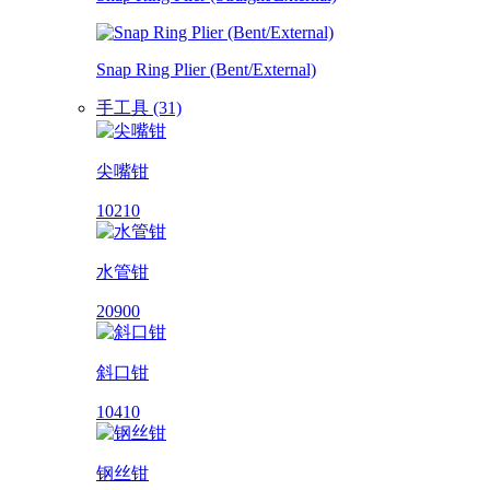
Snap Ring Plier (Bent/External)
手工具 (31)
尖嘴钳
10210
水管钳
20900
斜口钳
10410
钢丝钳