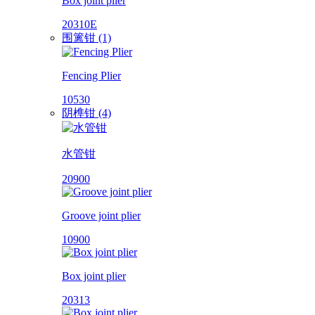
Box joint plier
20310E
围篱钳 (1)
Fencing Plier
10530
阴榫钳 (4)
水管钳
20900
Groove joint plier
10900
Box joint plier
20313