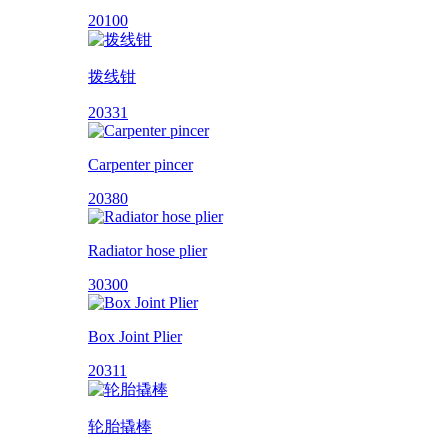
20100
拨线钳
20331
Carpenter pincer
20380
Radiator hose plier
30300
Box Joint Plier
20311
轮胎撬棒