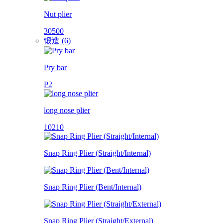
Nut plier
30500
锻造 (6)
Pry bar
P2
long nose plier
10210
Snap Ring Plier (Straight/Internal)
Snap Ring Plier (Bent/Internal)
Snap Ring Plier (Straight/External)