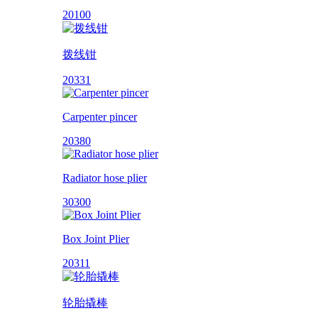
20100
拨线钳
20331
Carpenter pincer
20380
Radiator hose plier
30300
Box Joint Plier
20311
轮胎撬棒