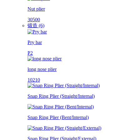
Nut plier
30500
锻造 (6)
Pry bar
P2
long nose plier
10210
Snap Ring Plier (Straight/Internal)
Snap Ring Plier (Bent/Internal)
Snap Ring Plier (Straight/External)