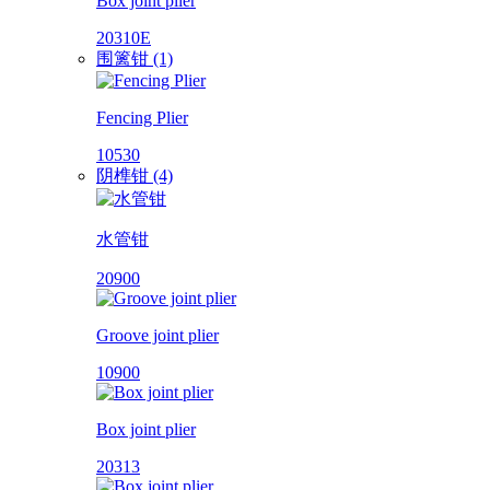
Box joint plier
20310E
围篱钳 (1)
Fencing Plier
10530
阴榫钳 (4)
水管钳
20900
Groove joint plier
10900
Box joint plier
20313